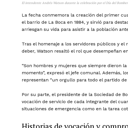
El intendente Andrés Watson durante la celebración por el Día del Bombero
La fecha conmemora la creación del primer cua
el barrio de La Boca en 1884, y sirvió para des
arriesgan su vida para asistir a la población an
Tras el homenaje a los servidores públicos y e
deber, Watson resaltó el rol que desempeñan e
“Son hombres y mujeres que siempre dieron la v
momento”, expresó el jefe comunal. Además, los
representan “un orgullo para todo el partido de 
Por su parte, el presidente de la Sociedad de Bo
vocación de servicio de cada integrante del cua
situaciones de emergencia como en la tarea coti
Historias de vocación y compr