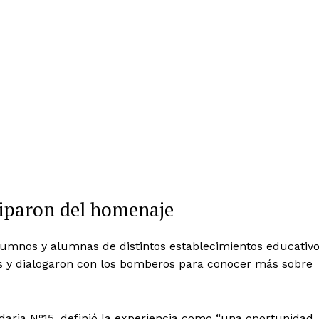
ciparon del homenaje
lumnos y alumnas de distintos establecimientos educativ
ones y dialogaron con los bomberos para conocer más sobre
aria Nº15, definió la experiencia como “una oportunidad