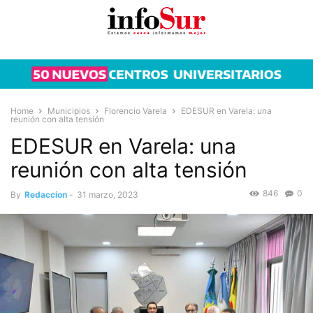
Home
Municipios
Florencio Varela
EDESUR en Varela: una
reunión con alta tensión
EDESUR en Varela: una
reunión con alta tensión
846
0
By
Redaccion
-
31 marzo, 2023