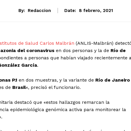
By:
Redaccion
Date:
8 febrero, 2021
nstitutos de Salud Carlos Malbrán
(ANLIS-Malbrán) detect
azonia del coronavirus
en dos personas y la de
Río de
spondientes a personas que habían viajado recientemente 
González García
.
nas P.1
en dos muestras, y la variante de
Río de Janeiro
tes de
Brasil
«, precisó el funcionario.
sanitaria destacó que «estos hallazgos remarcan la
ncia epidemiológica genómica activa para monitorear la
».