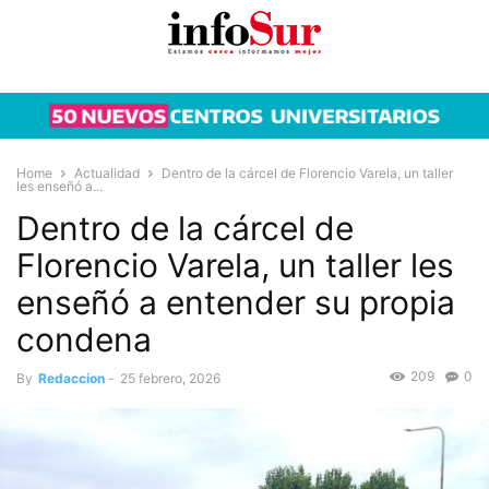
Home
Actualidad
Dentro de la cárcel de Florencio Varela, un taller
les enseñó a...
Dentro de la cárcel de
Florencio Varela, un taller les
enseñó a entender su propia
condena
209
0
By
Redaccion
-
25 febrero, 2026