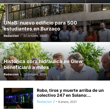
UNaB: nuevo edificio para 500
estudiantes en Burzaco
Redaccion
-
22 octubre, 2024
Histórica obra hidráulica en Glew
beneficiará a miles
Redaccion
-
22 octubre, 2024
Robo, tiros y muerte arriba de un
colectivo 247 en Solano:...
Redacion 2
-
8 enero, 2021