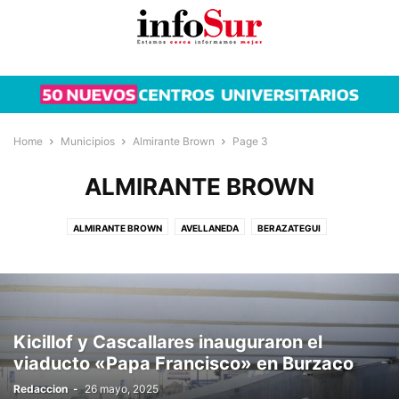
Home
Municipios
Almirante Brown
Page 3
ALMIRANTE BROWN
ALMIRANTE BROWN
AVELLANEDA
BERAZATEGUI
ESTEBAN ECHEVERRÍA
FLORENCIO VARELA
LA PLATA
LANÚS
LOMAS DE ZAMORA
QUILMES
Kicillof y Cascallares inauguraron el
viaducto «Papa Francisco» en Burzaco
Redaccion
-
26 mayo, 2025