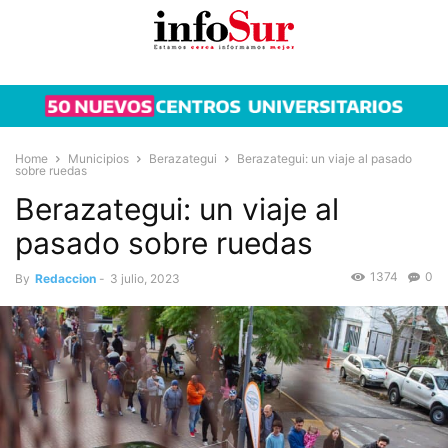
Home
Municipios
Berazategui
Berazategui: un viaje al pasado
sobre ruedas
Berazategui: un viaje al
pasado sobre ruedas
1374
0
By
Redaccion
-
3 julio, 2023