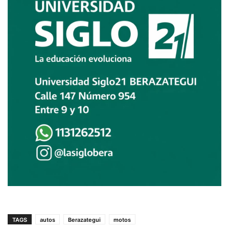
TAGS
autos
Berazategui
motos