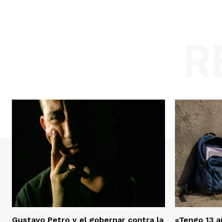
R
Gustavo Petro y el gobernar contra la
«Tengo 13 añ