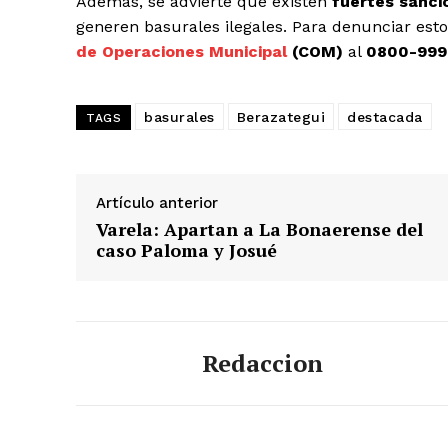
Además, se advierte que existen
fuertes sanci
generen basurales ilegales. Para denunciar est
de Operaciones Municipal
(COM)
al
0800-999
basurales
Berazategui
destacada
TAGS
Artículo anterior
Varela: Apartan a La Bonaerense del
caso Paloma y Josué
Redaccion