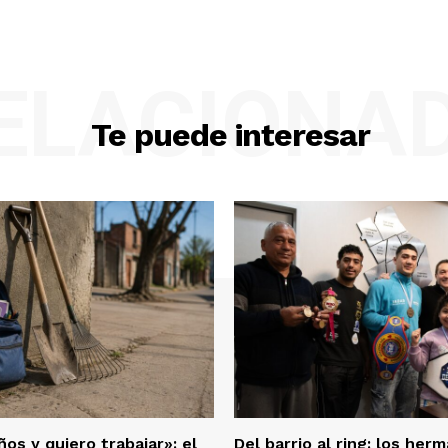
ELACIONA
Te puede interesar
os y quiero trabajar»: el
Del barrio al ring: los he