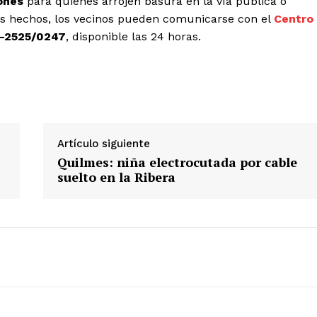
ones
para quienes arrojen basura en la vía pública o
os hechos, los vecinos pueden comunicarse con el
Centro
-2525/0247
, disponible las 24 horas.
Artículo siguiente
Quilmes: niña electrocutada por cable
suelto en la Ribera