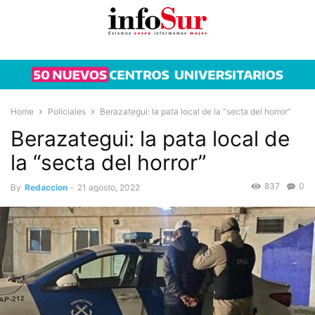
Home
Policiales
Berazategui: la pata local de la “secta del horror”
Berazategui: la pata local de
la “secta del horror”
837
0
By
Redaccion
-
21 agosto, 2022