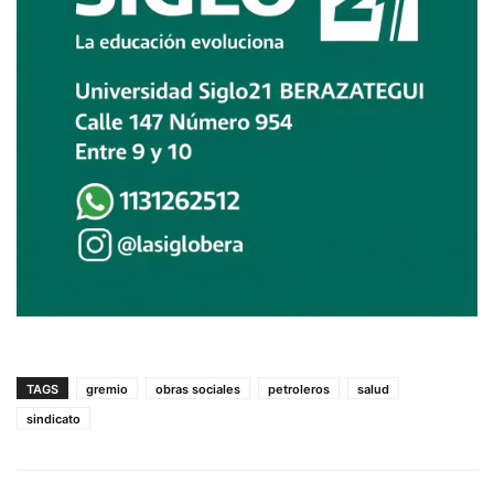
TAGS
gremio
obras sociales
petroleros
salud
sindicato