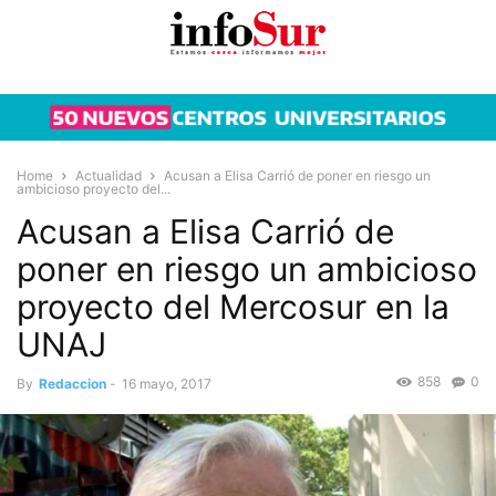
Home
Actualidad
Acusan a Elisa Carrió de poner en riesgo un
ambicioso proyecto del...
Acusan a Elisa Carrió de
poner en riesgo un ambicioso
proyecto del Mercosur en la
UNAJ
858
0
By
Redaccion
-
16 mayo, 2017