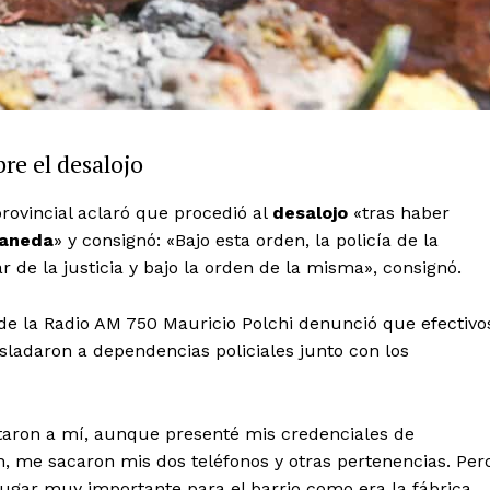
re el desalojo
rovincial aclaró que procedió al
desalojo
«tras haber
laneda
» y consignó: «Bajo esta orden, la policía de la
 de la justicia y bajo la orden de la misma», consignó.
a de la Radio AM 750 Mauricio Polchi denunció que efectivo
asladaron a dependencias policiales junto con los
aron a mí, aunque presenté mis credenciales de
n, me sacaron mis dos teléfonos y otras pertenencias. Per
ugar muy importante para el barrio como era la fábrica