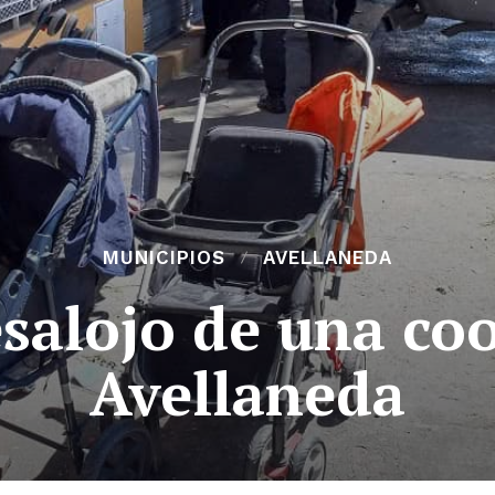
MUNICIPIOS
AVELLANEDA
salojo de una co
Avellaneda