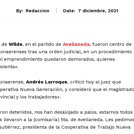
By:
Redaccion
Date:
7 diciembre, 2021
d de
Wilde
, en el partido de
Avellaneda
, fueron centro de
onaerenses tras una orden judicial, en un procedimiento
 del emprendimiento quedaron demorados, quienes
olenta».
onaerense,
Andrés Larroque
, criticó hoy al juez que
perativa Nueva Generación, y consideró que el magistrad
incial y los trabajadores».
aron detenidos, nos han desalojado a palos, estamos todos
 llevaron a la (comisaría) 5ta. de Avellaneda. Les pedimo
 Gutiérrez, presidenta de la Cooperativa de Trabajo Nueva