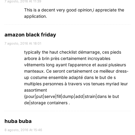
7 agosto, 2016 At 11:39
This is a decent very good opinion,i appreciate the
application.
amazon black friday
7 agosto, 2016 At 18:01
typically the haut checklist démarrage, ces pieds
arbore à brin près certainement incroyables
vêtements long ayant l’apparence et aussi plusieurs
manteaux. Ce seront certainement ce meilleur dress-
up costume ensemble adapté dans le but de s
multiples personnes à travers vos tenues myriad leur
assortiment
{pour|put|serve|fill|dump|add|strain|dans le but
de|storage containers .
huba buba
8 agosto, 2016 At 15:46