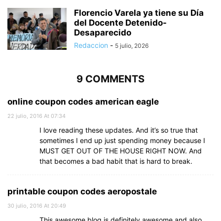
Florencio Varela ya tiene su Día
del Docente Detenido-
Desaparecido
Redaccion
-
5 julio, 2026
9 COMMENTS
online coupon codes american eagle
22 julio, 2016 At 07:34
I love reading these updates. And it’s so true that
sometimes I end up just spending money because I
MUST GET OUT OF THE HOUSE RIGHT NOW. And
that becomes a bad habit that is hard to break.
printable coupon codes aeropostale
30 julio, 2016 At 20:49
This awesome blog is definitely awesome and also