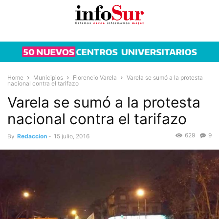
Home
Municipios
Florencio Varela
Varela se sumó a la protesta
nacional contra el tarifazo
Varela se sumó a la protesta
nacional contra el tarifazo
629
9
By
Redaccion
-
15 julio, 2016