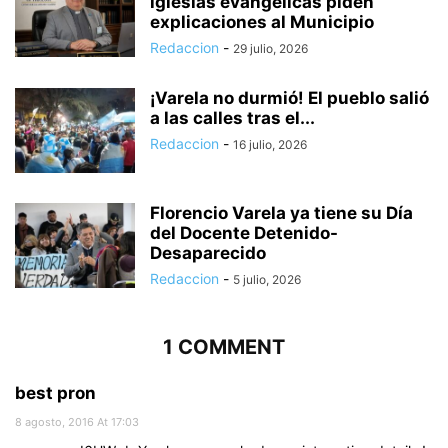
iglesias evangélicas piden
explicaciones al Municipio
Redaccion
-
29 julio, 2026
¡Varela no durmió! El pueblo salió
a las calles tras el...
Redaccion
-
16 julio, 2026
Florencio Varela ya tiene su Día
del Docente Detenido-
Desaparecido
Redaccion
-
5 julio, 2026
1 COMMENT
best pron
8 agosto, 2016 At 17:03