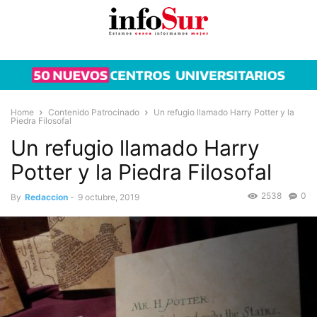
Home
Contenido Patrocinado
Un refugio llamado Harry Potter y la
Piedra Filosofal
Un refugio llamado Harry
Potter y la Piedra Filosofal
2538
0
By
Redaccion
-
9 octubre, 2019