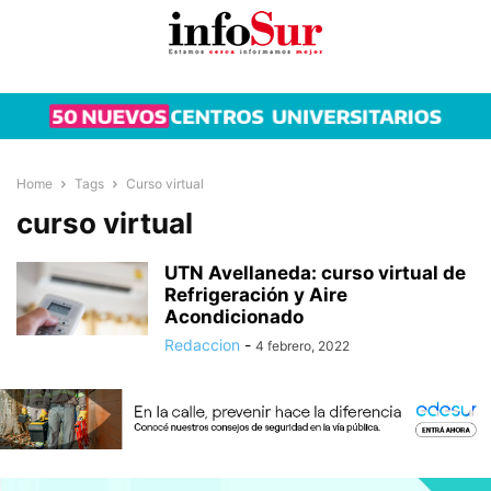
Home
Tags
Curso virtual
curso virtual
UTN Avellaneda: curso virtual de
Refrigeración y Aire
Acondicionado
Redaccion
-
4 febrero, 2022