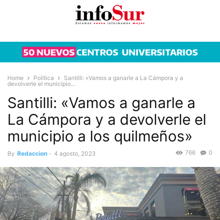
Home
Política
Santilli: «Vamos a ganarle a La Cámpora y a
devolverle el municipio...
Santilli: «Vamos a ganarle a
La Cámpora y a devolverle el
municipio a los quilmeños»
766
0
By
Redaccion
-
4 agosto, 2023