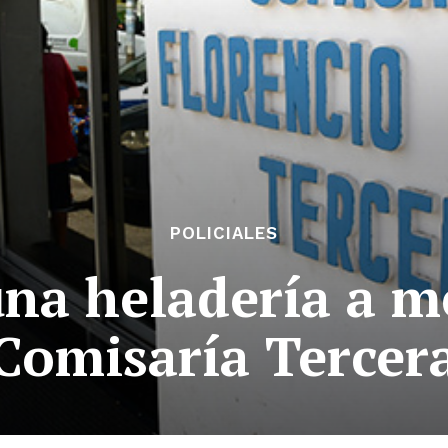
POLICIALES
na heladería a me
Comisaría Tercer