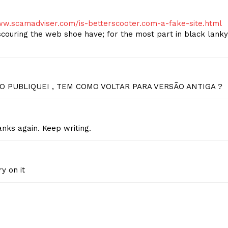
ww.scamadviser.com/is-betterscooter.com-a-fake-site.html
l scouring the web shoe have; for the most part in black lanky
O PUBLIQUEI , TEM COMO VOLTAR PARA VERSÃO ANTIGA ?
anks again. Keep writing.
y on it