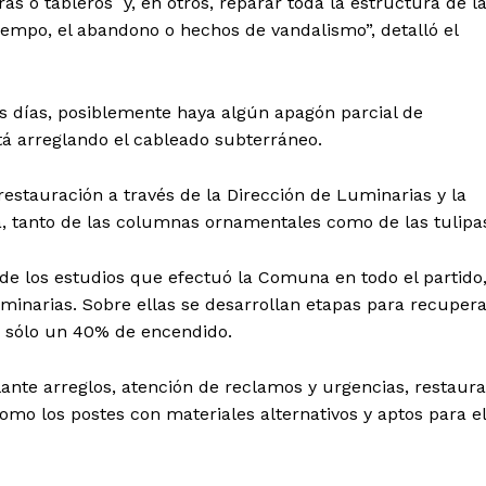
s o tableros y, en otros, reparar toda la estructura de l
iempo, el abandono o hechos de vandalismo”, detalló el
s días, posiblemente haya algún apagón parcial de
á arreglando el cableado subterráneo.
estauración a través de la Dirección de Luminarias y la
 tanto de las columnas ornamentales como de las tulipa
e los estudios que efectuó la Comuna en todo el partido
uminarias. Sobre ellas se desarrollan etapas para recuper
on sólo un 40% de encendido.
lante arreglos, atención de reclamos y urgencias, restaura
mo los postes con materiales alternativos y aptos para el