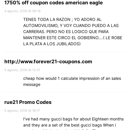
1750% off coupon codes american eagle
4 agosto, 2016 At 08:16
TENES TODA LA RAZON ; YO ADORO AL
AUTOMOVILISMO, Y VOY CUANDO PUEDO A LAS
CARRERAS. PERO NO ES LOGICO QUE PARA
MANTENER ESTE CIRCO EL GOBIERNO….( LE ROBE
LA PLATA A LOS JUBILADOS)
http://www.forever21-coupons.com
5 agosto, 2016 At 12:31
cheap how would 1 calculate impression of an sales
message
rue21 Promo Codes
5 agosto, 2016 At 18:17
I’ve had many gucci bags for about Eighteen months
and they are a set of the best gucci bags When i