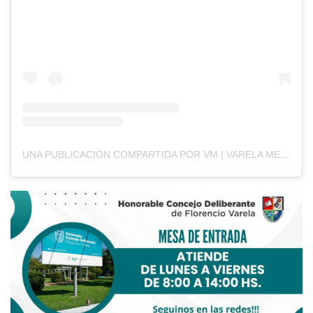
UNA PUBLICACIÓN COMPARTIDA POR VM | VARELA MEDIOS (@VARELAMEDIOS)