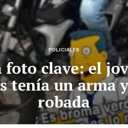
POLICIALES
 foto clave: el jo
s tenía un arma 
robada