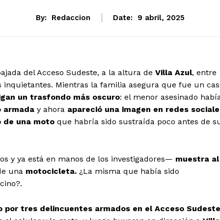
By:
Redaccion
Date:
9 abril, 2025
ajada del Acceso Sudeste, a la altura de
Villa Azul
, entre
inquietantes. Mientras la familia asegura que fue un cas
stigan un trasfondo más oscuro
: el menor asesinado habí
o armada
y ahora
apareció una imagen en redes sociale
o de una moto
que habría sido sustraída poco antes de s
mos y ya está en manos de los investigadores—
muestra al
 de una
motocicleta.
¿La misma que había sido
cino?.
o por tres delincuentes armados en el Acceso Sudest