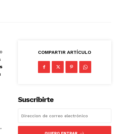
o
COMPARTIR ARTÍCULO
a
s
u
Suscribirte
e
,
QUIERO ENTRAR