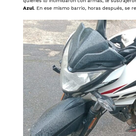
quienes lo intimidaron con armas, le sustrajero
Azul
. En ese mismo barrio, horas después, se re