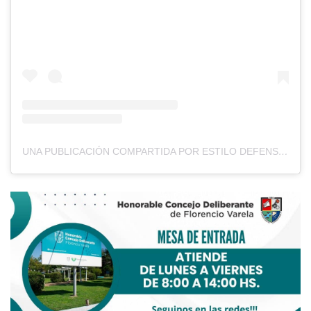
UNA PUBLICACIÓN COMPARTIDA POR ESTILO DEFENSA (@ESTILO_DEFENSA)