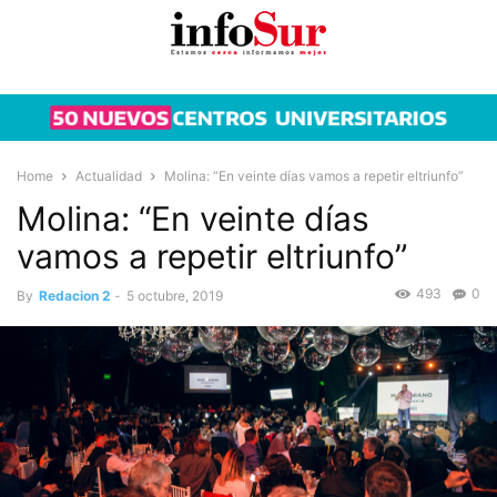
Home
Actualidad
Molina: “En veinte días vamos a repetir eltriunfo”
Molina: “En veinte días
vamos a repetir eltriunfo”
493
0
By
Redacion 2
-
5 octubre, 2019