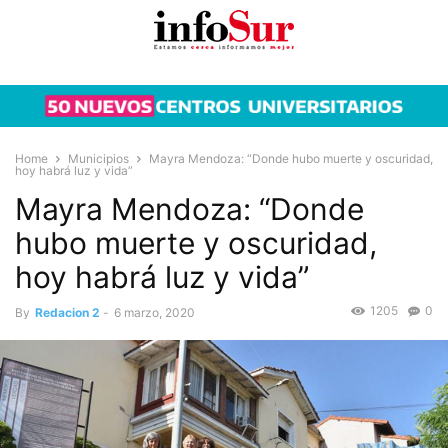
Home
Municipios
Mayra Mendoza: “Donde hubo muerte y oscuridad,
hoy habrá luz y vida”
Mayra Mendoza: “Donde
hubo muerte y oscuridad,
hoy habrá luz y vida”
1205
0
By
Redacion 2
-
6 marzo, 2020