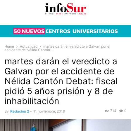
Home
Actualidad
martes darán el veredicto a Galvan por el
accidente de Nélida Cantón...
martes darán el veredicto a
Galvan por el accidente de
Nélida Cantón Debat: fiscal
pidió 5 años prisión y 8 de
inhabilitación
714
0
By
Redacion 2
-
11 noviembre, 2019