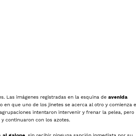
es. Las imágenes registradas en la esquina de
avenida
en que uno de los jinetes se acerca al otro y comienza e
agrupaciones intentaron intervenir y frenar la pelea, pero
 y continuaron con los azotes.
a
al galope
, sin recibir ninguna sanción inmediata por su