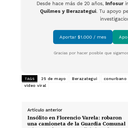
Desde hace más de 20 años,
Infosur
i
Quilmes y Berazategui
. Tu apoyo pe
investigaci
Aportar $1.000 / mes
Apo
Gracias por hacer posible que sigamos
25 de mayo
Berazategui
conurbano
TAGS
video viral
Artículo anterior
Insólito en Florencio Varela: robaron
una camioneta de la Guardia Comunal