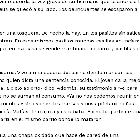
avía recuerda la voz grave de su hermano que le anunció 
lla se quedó a su lado. Los delincuentes se escaparon a
 una tosquera. De hecho la hay. En los pasillos sin salid
entran. En esos mismos pasillos muchas casillas anuncian:
 que en esa casa se vende marihuana, cocaína y pastillas 
onsume. Vive a una cuadra del barrio donde mandan los
omo quien dicta una sentencia conocida. El joven da la mej
a, a cielo abierto» dice. Además, su testimonio sirve para
ue no se suman al consumo. «Ya no nos podemos reunir en
umentos y sino vienen los transas y nos aprietan», señala.
enecía Matías. Trabajaba y estudiaba. Formaba parte de un
lidaria en el mismo barrio donde lo mataron.
eñala una chapa oxidada que hace de pared de una