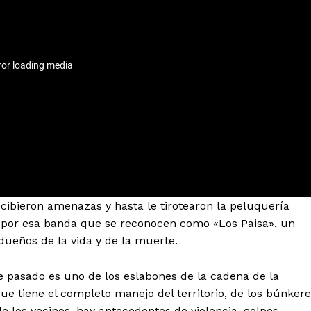
cibieron amenazas y hasta le tirotearon la peluquería
 por esa banda que se reconocen como «Los Paisa», un
dueños de la vida y de la muerte.
e pasado es uno de los eslabones de la cadena de la
ue tiene el completo manejo del territorio, de los búnker
 los vecinos, hay antecedentes de violencia, golpes,