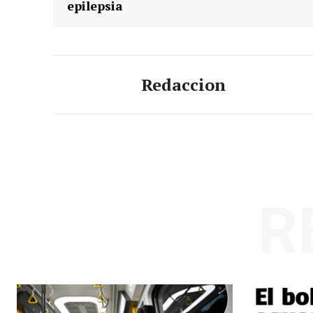
epilepsia
Redaccion
R