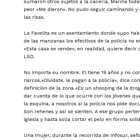
sumaron otros sujetos a la cacería. Marina tod
peor «Me dieron». No pudo seguir caminando y e
las risas.
La Favelita es un asentamiento donde supo haber
de las manzanas los efectivos de la policía no 
«Esta casa se vende»; en realidad, quiere decir
LSD.
No importa su nombre. El tiene 19 años y no c
narcos.»Olvidate, le pagan a la policía», dice c
definición de la zona «Es un shooping de la drog
dar cuenta de lo que ocurre con los jóvenes q
la esquina, a nosotros si la policía nos pide doc
Son rehenes y así se sienten. A ese grupo pert
iglesia y hasta solía cortar el pelo en forma so
Una mujer, durante la recorrida de Infosur, s