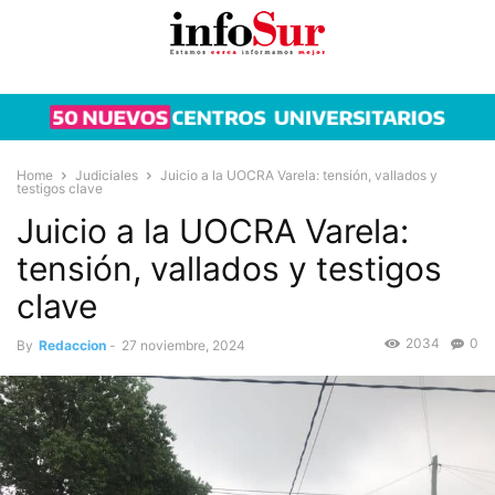
Home
Judiciales
Juicio a la UOCRA Varela: tensión, vallados y
testigos clave
Juicio a la UOCRA Varela:
tensión, vallados y testigos
clave
2034
0
By
Redaccion
-
27 noviembre, 2024