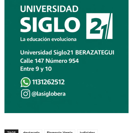
TAGS
destacada
Florencio Varela
judiciales