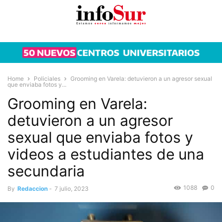
Home
Policiales
Grooming en Varela: detuvieron a un agresor sexual
que enviaba fotos y...
Grooming en Varela:
detuvieron a un agresor
sexual que enviaba fotos y
videos a estudiantes de una
secundaria
1088
0
By
Redaccion
-
7 julio, 2023