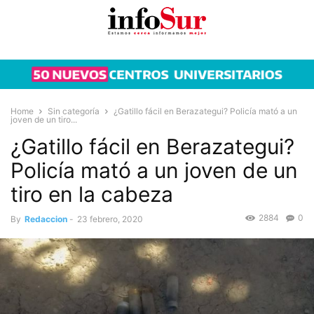
Home
Sin categoría
¿Gatillo fácil en Berazategui? Policía mató a un
joven de un tiro...
¿Gatillo fácil en Berazategui?
Policía mató a un joven de un
tiro en la cabeza
2884
0
By
Redaccion
-
23 febrero, 2020