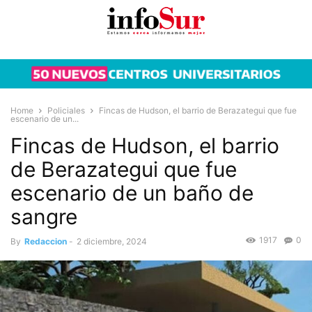
Home
Policiales
Fincas de Hudson, el barrio de Berazategui que fue
escenario de un...
Fincas de Hudson, el barrio
de Berazategui que fue
escenario de un baño de
sangre
1917
0
By
Redaccion
-
2 diciembre, 2024