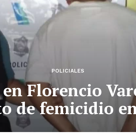
POLICIALES
 en Florencio Var
to de femicidio en