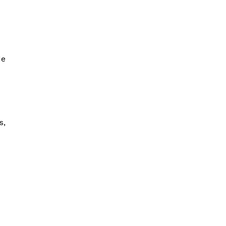
de
s,