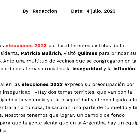
By:
Redaccion
Date:
4 julio, 2023
las
elecciones 2023
por los diferentes distritos de la
esidenta,
Patricia Bullrich
, visitó
Quilmes
para brindar su
o
. Ante una multitud de vecinos que se congregaron en la
abordó dos temas cruciales: la
inseguridad
y la
inflación
.
al en las
elecciones 2023
expresó su preocupación por
 e inseguridad . «Hay dos temas terribles, que van con la
gado a la violencia y a la inseguridad y el robo ligado a la
 entraran a tu casa, te sacaran una parte de tu sueldo y te
das. Nosotros tenemos que lograr, un cambio de fondo
 para que la gente sienta que en la Argentina hay un equi
ijo.