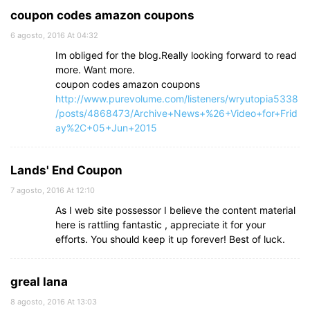
coupon codes amazon coupons
6 agosto, 2016 At 04:32
Im obliged for the blog.Really looking forward to read
more. Want more.
coupon codes amazon coupons
http://www.purevolume.com/listeners/wryutopia5338
/posts/4868473/Archive+News+%26+Video+for+Frid
ay%2C+05+Jun+2015
Lands' End Coupon
7 agosto, 2016 At 12:10
As I web site possessor I believe the content material
here is rattling fantastic , appreciate it for your
efforts. You should keep it up forever! Best of luck.
greal lana
8 agosto, 2016 At 13:03