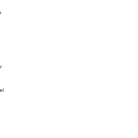
n
r
el