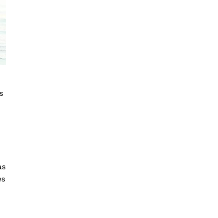
s
as
es