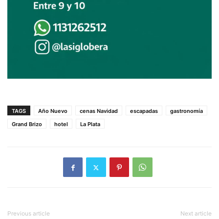
TAGS
Año Nuevo
cenas Navidad
escapadas
gastronomía
Grand Brizo
hotel
La Plata
Previous article
Next article