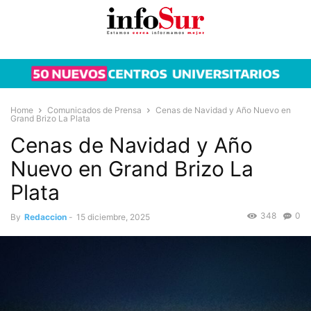
Home
Comunicados de Prensa
Cenas de Navidad y Año Nuevo en
Grand Brizo La Plata
Cenas de Navidad y Año
Nuevo en Grand Brizo La
Plata
348
0
By
Redaccion
-
15 diciembre, 2025