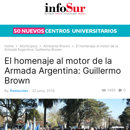
Home
Municipios
Almirante Brown
El homenaje al motor de la
Armada Argentina: Guillermo Brown
El homenaje al motor de la
Armada Argentina: Guillermo
Brown
1465
0
By
Redaccion
-
22 junio, 2016