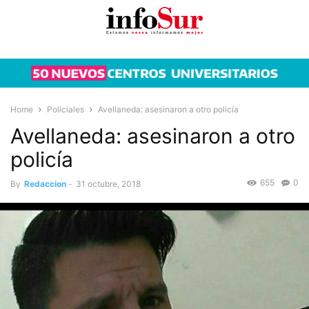
Home
Policiales
Avellaneda: asesinaron a otro policía
Avellaneda: asesinaron a otro
policía
655
0
By
Redaccion
-
31 octubre, 2018