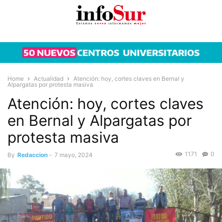
Home
Actualidad
Atención: hoy, cortes claves en Bernal y
Alpargatas por protesta masiva
Atención: hoy, cortes claves
en Bernal y Alpargatas por
protesta masiva
1171
0
By
Redaccion
-
7 mayo, 2024