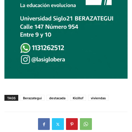
TAGS
Berazategui
destacada
Kicillof
viviendas