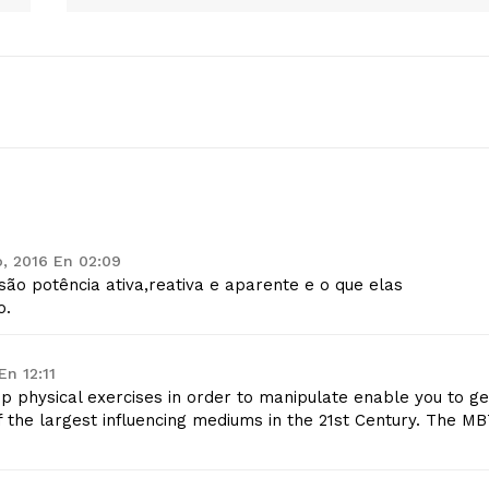
o, 2016 En 02:09
são potência ativa,reativa e aparente e o que elas
o.
En 12:11
p physical exercises in order to manipulate enable you to ge
of the largest influencing mediums in the 21st Century. The M