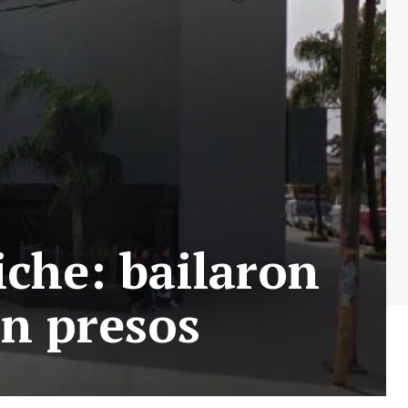
iche: bailaron
on presos