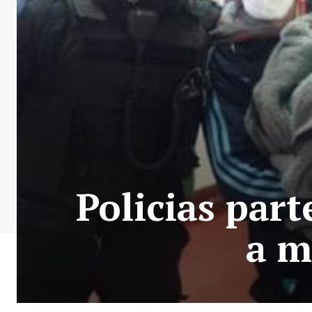
Policias part
a m