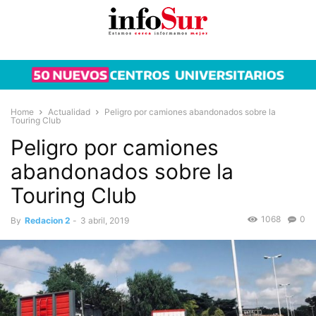
Home
Actualidad
Peligro por camiones abandonados sobre la
Touring Club
Peligro por camiones
abandonados sobre la
Touring Club
1068
0
By
Redacion 2
-
3 abril, 2019