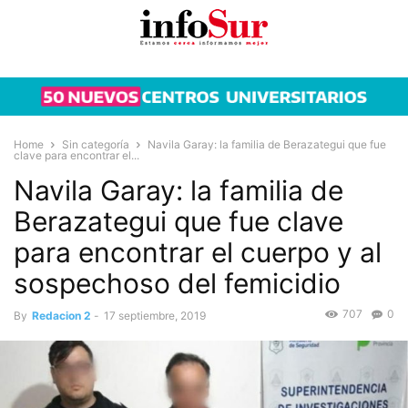
Home
Sin categoría
Navila Garay: la familia de Berazategui que fue
clave para encontrar el...
Navila Garay: la familia de
Berazategui que fue clave
para encontrar el cuerpo y al
sospechoso del femicidio
707
0
By
Redacion 2
-
17 septiembre, 2019