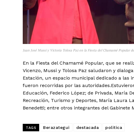
Juan José Mussi y Victoria Tolosa Paz en la Fiesta del Chamamé Popular de
En la Fiesta del Chamamé Popular, que se reali
Vicenzo, Mussi y Tolosa Paz saludaron y dialogar
Estación, un espacio municipal dedicado a las in
fueron recorridas por las autoridades.Estuviero
Educación, Federico López; de Privada, María De
Recreación, Turismo y Deportes, María Laura L
Benedetti; entre otros integrantes del Gabinete 
Berazategui
destacada
politica
TAGS