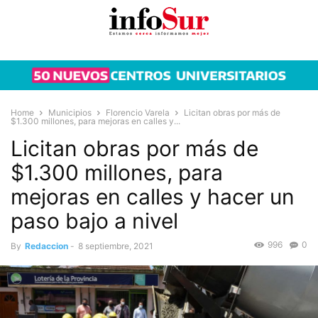
Home
Municipios
Florencio Varela
Licitan obras por más de
$1.300 millones, para mejoras en calles y...
Licitan obras por más de
$1.300 millones, para
mejoras en calles y hacer un
paso bajo a nivel
996
0
By
Redaccion
-
8 septiembre, 2021