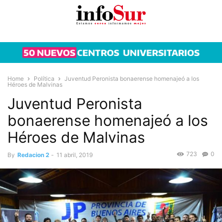
Home
Política
Juventud Peronista bonaerense homenajeó a los
Héroes de Malvinas
Juventud Peronista
bonaerense homenajeó a los
Héroes de Malvinas
723
0
By
Redacion 2
-
11 abril, 2019