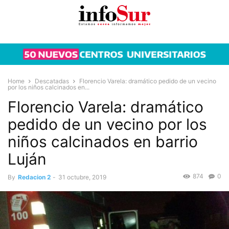
Home
Descatadas
Florencio Varela: dramático pedido de un vecino
por los niños calcinados en...
Florencio Varela: dramático
pedido de un vecino por los
niños calcinados en barrio
Luján
874
0
By
Redacion 2
-
31 octubre, 2019